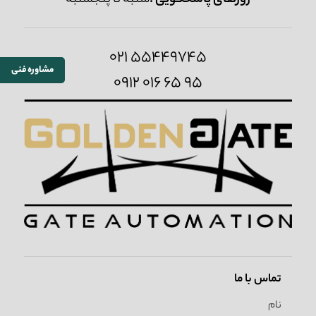
روزهای پاسخگویی :
شنبه تا پنجشنبه
021 55449745
مشاوره فنی
0912 016 65 95
تماس با ما
نام