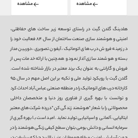
دغدغه‌های همیشگی
بسیار مورد توجه
مشاهده
مشاهده
ساکنان جامعه و صاحبان
مخاطبین قرار گرفته اند.
مشاغل با فضاهای
خرید جک پارکینگ برای
پارکینگ اختصاصی است.
این دربها از اهمیت ویژه
هلدینگ گلدن گیت در راستای توسعه زیر ساخت های حفاظتی،
در گذشته باز و بسته کردن
ای برخوردار است که در این
دستی درب های سنگین
مقاله به آن می پردازیم
امنیتی و هوشمند سازی صنعت ساختمان از سال 84 فعالیت خود را
پارکینگ کاری خسته
در زمینه فروش درب های اتوماتیک، آیفون تصویری، دوربین مدار
کننده و زمان بر بود و
بسته و هوشمند سازی آغاز نمود و همچنین با ارائه خدمات پس از
ایمنی آن به طور کامل
تضمین نمی شد. با
فروش و گارانتی به عنوان یک برند معتبر در بازار شناخته شده است.
پیشرفت تکنولوژی، جک
گلدن گیت با رویکرد تولید ملی و تکیه بر این اصل مهم در سال 95
های درب پارکینگ به
کارخانه درب های اتوماتیک را در منطقه صنعتی عباس آباد احداث کرد
عنوان یک راه حل
هوشمند و کارآمد ظاهر
و توانست با بهره گیری از فناوری روز دنیا و متخصصان داخلی
می شوند و به توسعه
محصولاتی را با شعار "هوشمند زندگی کن "دررده شرکت های معتبر
اساسی در این زمینه دست
ایتالیایی، آلمانی و اسپانیایی تولید نماید. امید است با بهره گیری از
می یابند.
سرمایه انسانی و دانش بومی بتوان سطح کیفی زنگی هوشمند را در