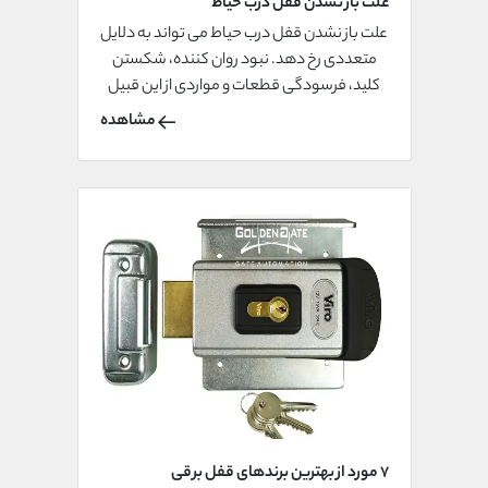
علت باز نشدن قفل درب حیاط
علت باز نشدن قفل درب حیاط می تواند به دلایل
متعددی رخ دهد. نبود روان کننده، شکستن
کلید، فرسودگی قطعات و مواردی از این قبیل
اسیب زیادی به درب شما وارد می کند به همین
مشاهده
جهت مراجعه به یک قفل ساز جهت بررسی اولیه
قفل امری ضروری است.
7 مورد از بهترین برندهای قفل برقی