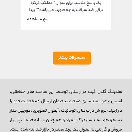
یک پاسخ مناسب برای سوال " عملکرد کرکره
برقی ضد سرقت به چه صورت می باشد؟" پیدا
کنیم. پس اگر شما هم در مورد کرکره برقی ضد
مشاهده
سرقت کنجکاو هستید بهتر است که این مقاله از
سایت اسمارتکو را مورد مطالعه قرار دهید.
محصولات بیشتر
هلدینگ گلدن گیت در راستای توسعه زیر ساخت های حفاظتی،
امنیتی و هوشمند سازی صنعت ساختمان از سال 84 فعالیت خود را
در زمینه فروش درب های اتوماتیک، آیفون تصویری، دوربین مدار
بسته و هوشمند سازی آغاز نمود و همچنین با ارائه خدمات پس از
فروش و گارانتی به عنوان یک برند معتبر در بازار شناخته شده است.