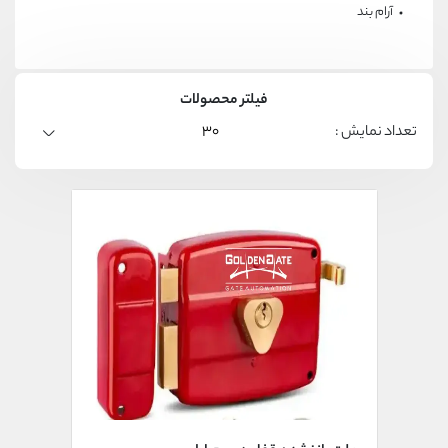
آرام بند
فیلتر محصولات
تعداد نمایش :
30
60
90