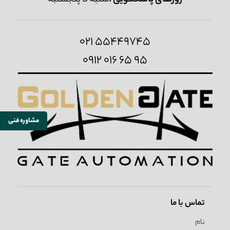
روزهای پاسخگویی :
شنبه تا پنجشنبه
021 55449745
0912 016 65 95
مشاوره فنی
تماس با ما
نام