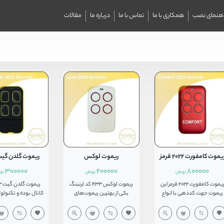
اهنمای نصب
همکاری با ما
تماس با ما
درباره ما
مقالات
یموت کامفورت 2022 قرمز
ریموت لوکس
ریموت گلدن گیت 23
300000
200000
800000
تومان
تومان
تو
ریموت کامفورت 2022 قرمز این
ریموت لوکس 433 کد لرنینگ
ریموت جهت کددهی با انواع
یکی از بهترین ریموت‌های
کانال بوده و تکنول
درب های اتوماتیک کرکره ای و
موجود در بازار است . با این
آن کدلرنینگ با کد ث
جک های پارکینگی می باشد.
ریموت می توان 90 درصد
همچنین این ریموت قابلیت
ریموت‌های درب پارکینگ یا
بعنوان منبع تغذیه ا