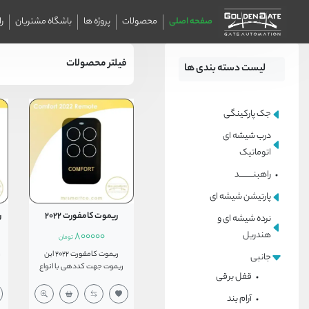
صفحه اصلی
محصولات
پروژه ها
باشگاه مشتریان
ر
فیلتر محصولات
لیست دسته بندی ها
جک پارکینگی
درب شیشه ای
اتوماتیک
راهبنــــــــــد
پارتیشن شیشه ای
ریموت کامفورت 2022
ر
نرده شیشه ای و
هندریل
800000
تومان
ریموت کامفورت 2022 این
جانبی
ریموت جهت کددهی با انواع
قفل برقی
درب های اتوماتیک کرکره ای و
جک های پارکینگی می باشد.
آرام بند
همچنین این ریموت قابلیت