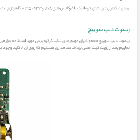
ریموت کنترل درب‌های اتوماتیک با فرکانس‌های 868 و 433 ، 315 مگاهرتز تولید می‌گردند که دارای تیپ‌های مختلفی می‌باشند.
ریموت دیپ سوییچ
نماییم بعد از رویت کیت اصلی برد شاهد مداری هستیم که روی آن ۸ کلید وجود دارد که به این کلیدها دیپ سوییچ گفته می‌شود که هر کدام از این کلیدها را می توانیم در سه وضعیت بالا، وسط و پایین قرار دهیم .