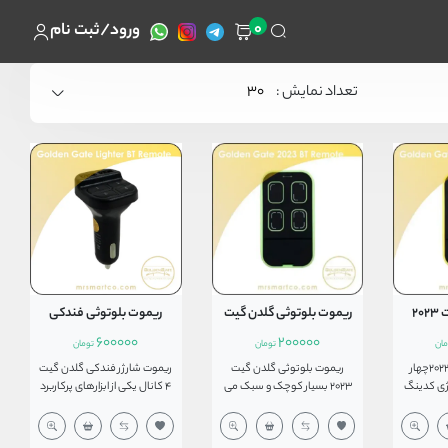
0
ورود/ثبت نام
تعداد نمایش :
30
60
90
20
ریموت بلوتوثی گلدن گیت
ریموت بلوتوثی فندکی
2023
گلدن گیت
600000
200000
مان
تومان
تومان
ریموت گلدن گیت 2023چهار
ریموت بلوتوثی گلدن گیت
ریموت شارژر فندکی گلدن گیت
وژی کدینگ
2023 بسیار کوچک و سبک می
4 کانال یکی از ابزارهای پرکاربرد
ابت است.
باشد و معمولا طوری طراحی
و کارآمد که چهار درب را برای شما
این ریموت از دو عدد باتری ،2016
شده است که هنگام کد دهی
باز می‌کند، این ریموت بلوتوثی
ستفاده می
ریموت گلدن گیت سیگنال های
بوده و تکنولوژی کدلرنینگ با