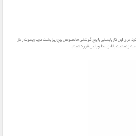
۴۳۳MHZ می‌باشند. در این ریموت ها ابتدا باید درب ریموت را باز کرد، برای این کار بایستی با پیچ گوشتی مخصوص پیچ ریز پشت درب ریموت را باز