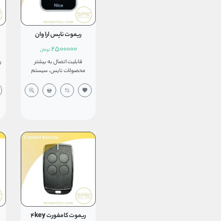
ریموت نایس ارا وان
2500000
تومان
قابلیت اتصال به بیشتر
ر
محصولات نایس، سیستم
لرنینگ با فرکانس 433 مگاهرتز
ج
دارای بدنه زیبا و مقاوم در برابر
ضربه، محصول شرکت نایس
ایتالیا میباشد و از یک باطری
2032 سکه ای که در پشت
ریموت قراردارد تغذیه می‌کند
که به راحتی قابل تعویض است
برد ریموت نایس در فضای باز
بین 30 تا 50 متر است.
ج
ا
ریموت کامفورت 4key
ر