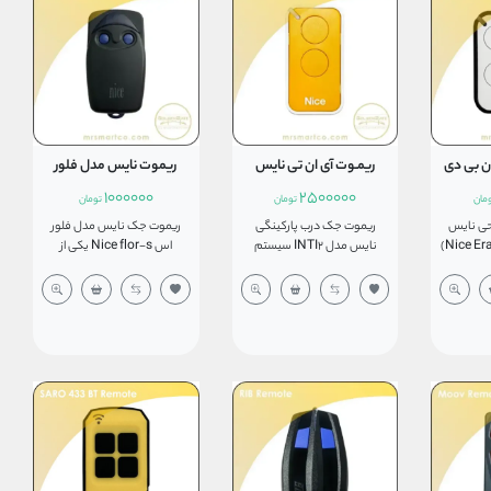
چ کرد.
می‌گردد که جدیدا انواع چینی آن
استفاده زیادی در ایران دارند.
نیز در بازار با قیمت و کیفیت
بسیار پایین تری بفروش
می‌رسد. ریموت کنترل جک
پارکینگ بی اف تی توسط یک
باطری نیم قلمی 12 ولت مدل
A23 تغذیه می‌شود.
ان بی دی
ریمـوت آی ان تی نایس
ریموت نایس مدل فلور
1000000
2500000
مان
تومان
تومان
ی نایس
ریموت جک درب پارکینگی
ریموت جک نایس مدل فلور
(Nice Era One BD Remote)
نایس مدل INTI2 سیستم
اس Nice flor-s یکی از
 ریموت
لرنینگ و سازگار با جک پارکینگ
قدیمی‌ترین مدل های این
زار ایران
نایس دارای ظاهری زیبا با بدنه
کمپانی می‌باشد که هنوز هم
ریموت جک
ای کاملا مقاوم فرکانس 433
تولید می‌شود. ریموت جک درب
ی فرکانس
مگاهرتز و برد بالای 50متر به
پارکینگ نایس فلور اس دارای
مگاهرتز است و با
شما می‌دهد و از یک باطری
فرکانس 433 مگاهرتز می‌باشد
مدل های
سکه ای 2032 تغذیه می‌کند،
که لرنینگ کد نیز است و از یک
Flor ، inti ، ERA FLOR سازگار
این نکته را نیز باید توجه کرد که
باطری A23 قلمی 12ولت تغذیه
 در فضای
تمامی ریموت‌هایی با این
می‌کند که برد بالای 50 متردر
ر فضای باز تا
فرکانس به مدار جک نایس
فضای باز را می‌دهد ریموت
 یک باطری
سازگار نیستند و حتما باید از
نایس فلور S دارای ابعاد بزرگ
ه می‌کند،
ریموت‌های اصلی استفاده
می‌باشد که دارای دو کانال
با تغذیه
نمود. ما برای ساده سازی
است. این ریموت کنترل جک