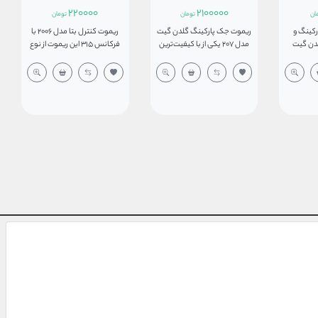
220000
2100000
ان
تومان
تومان
کینگ و
ریموت جک پارکینگ گلدن گیت
ریموت کنترل بتا مدل 2006 با
 برقی ارزان گلدن گیت
مدل 207 یکی از با کیفیت‌ترین
فرکانس 315 این ریموت از نوع
 لرنینگ و
ریموت های "وارداتی" موجود در
لرنینگ است و قابلیت کپی
ات ایرانی
بازار ایران می‌باشد که با فرکانس
کردن دارد. مناسب درب
 بدنه ای
433.92MHz در بازار عرضه شده
اتوماتیک و برخی دزدگیرها
کاملا مقاوم دارای 4 دکمه
است . این ریموت کنترل در
بوده، این ریموت در سری‌های
ی فرکانس
دسته ریموت های کد لرنینگ
مختلف اما با ظاهر یکسان
433 مگاهرتز،برد ریموت k4
قرار دارد که در هنگام کد دادن
تولید و عرضه شده‌اند. در حال
د و از دو عدد
بایستی با دستگاه مورد نظر از
حاضر استفاده از این فرکانس
باطری ساعتی 2016 تغذیه
لحاظ فرکانسی همخوانی داشته
بسیار کم شده است. این ریموت
باشد تا کد بگیرد . ریموت گلدن
برد 50 متر در فضای باز را فراهم
گیت مدل 207 دارای چهار دکمه
می‌کند و مکان‌هایی که نویز
بوده و یک باتری 12 ولت مدل
زیادی دارد کاربرد زیادی دارد.
A27 برای راه اندازی این ریموت
همچنین ریموت بتا 2006 از یک
مورد استفاده قرار می گیرد .
باطریA27 تغذیه می‌کند و با
دزدگیرهای بتا و چند برند دیگر
سازگار است.