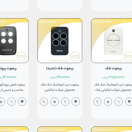
عریف با انواع گیرنده‌هایی که
کرکره‌ای را به آسانی بازکرد . این
کند که به راحتی قا
قابلیت کددهی با ریموت 433
ریموت دارای کدگیری سریع
ا دارند را نیز داراست.ریموت جک
می‌باشد و کمتر دوثانیه طول
بدون آنتن می باش
کامفورت2022ریموتی با برد
می‌کشد تا ریموت جدید با برد
70مترواز یک باتری قلمی A27
ست شود. قابلیت بازیابی
می کند و با بیشتر
تغذیه میکند و فرکانس کاری
ریموت پاک شده از دیگر مزایای
انواع جک پارکینگ 
ریموت 433 مگاهرتز میباشد.
این ریموت و همچنین برد
شدن است.
ریموت 50 متر به بالا در فضای
باز می‎باشد و از دو باطری 2016
تغذیه می‌کند.
ریموت فک
ریموت فک (جدید)
ریموت پروت
1400000
1900000
2050000
تومان
تومان
تو
یموت درب اتوماتیک جک فک
ریموت درب اتوماتیک جک فک
ریموت اصلی پروتکو 
محصول شرکت ایتالیایی فک
محصول شرکت ایتالیایی
مناسب و جنسی از 
ی باشد که با تمامی مدل های
FAAC بوده که با تمامی
سخت که در صورت ن
ک این کمپانی سازگار است.با
مدل‌های جک این کمپانی
روی سیستم درب ات
ظاهری زیبا و فوق
سازگار است. ریموت فک
لعاده.ریموت فک رولینگ کد با
رولینگ کد با فرکانس 433
داشته باشد. از دیگ
فرکانس ۴۳۳ که از ریموت
مگاهرتز که از ریموت کنترل
های این ریموت این
کنترل های مدل قدیم فک
های مدل قدیم فک می‌باشد
می توان ریموت خام
میباشد که همچنان در ایران
همچنان در ایران زیاد مورد
وسیله ریموتی که ق