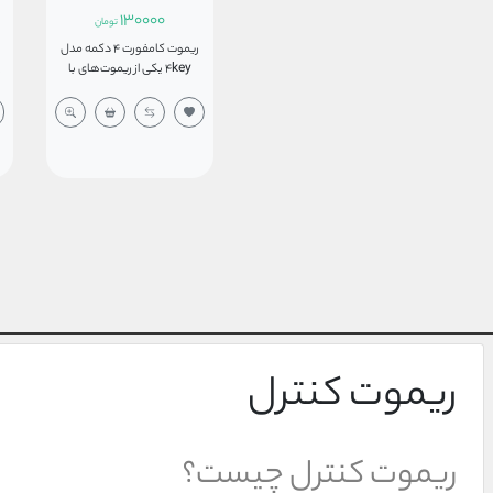
130000
تومان
ریموت کامفورت 4 دکمه مدل
ر
4key یکی از ریموت‌های با
کیفیت موجود در بازار ایران
ک
می‌باشد و با فرکانس
433.92MHz در بازار عرضه
می‌شود این ریموت کنترل در
دسته ریموت‌های کد لرنینگ
قرار دارد که در هنگام کد دادن
بایستی با دستگاه مورد نظر از
لحاظ فرکانسی همخوانی داشته
باشد تا مچ گردد. این ریموت ار
ریموت های سری اول جک
کامفورت می‌باشد که در بازار
عرضه گردید. ریموت کامفورت
دارای چهار دکمه می‌باشد و یک
باتری سکه‌ای 12 ولت مدل 2032
پ
برای راه اندازی این ریموت مورد
ریموت کنترل
استفاده قرار می‌گیرد.
ریموت کنترل چیست؟