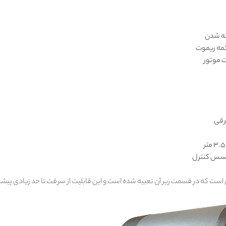
سته شدن
 موتور
رقی
اکسس کنترل