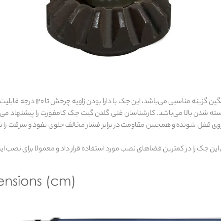
جک گلدن گیت مدل کامفورت 500 برای 
 بسته شدن بالا می‌باشد. کارشناسان فنی گلدن گیت جک کامفورت را پیشنهاد می‌کن
زوی قفل شونده و همچنین مقاومت در برابر فشار مخالف جلوی نفوذ و سرقت را تا ح