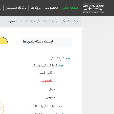
صفحه اصلی
محصولات
پروژه ها
باشگاه مشتریان
ر
جک پارکینگی
جک پارکینگی دولنـگه
کامفورت
لیست دسته بندی ها
جک پارکینگی
جک پارکینگی دولنـگه
گلدن گیت
کامفورت
یال
نایس
جک پارکینگی تک لنگه