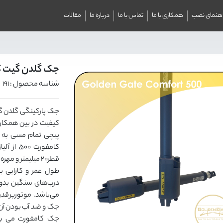
اهنمای نصب
همکاری با ما
تماس با ما
درباره ما
مقالات
جک گلدن گیت کام
شناسه محصول : 191
کیفیت در بین همکار
پیچی تمام مسی به ک
کامفورت 
قطر20 میلیمتر 
طول عمر و کارایی با
درب‌های سنگین بدو
جک و ضد آب بودن آن ب
جک کامفورت می با