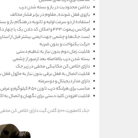
مناسب براي درب های سنگین
نداشن محدوديت در باز و بسته شدن درب
بازوی قفل شونده , مقاوم در برابر فشار مخالف
استفاده از دو سرعت اولیه و ثانویه در هنگام باز و ب
فرکانس ریموت 433 و امکان کد دادن یک یا چهار دکمه ریموت
تست جک‌ها و چشمی جهت ایمنی بیشتر قبل از استارت
حرکت یکنواخت و بدون ضربه
قابليت زمان دوم بدون نياز به تنظيم دستی
بسته شدن درب بلافاصله بعد ازعبور از چشمی
دارای خلاص کن مکانیکی مخفی در زیر جک
قابليت اتصال به قفل برقی بدون نياز به ماژول قفل ب
دارای مدار دیجیتال و دوسرعته
مناسب برای هرلنگه درب تا وزن 450 کیلوگرم و عرض 3.5 متر
قابلیت افزودن کلید دستی برای نگهبان و اتصال به 
جک کامفورت 500 گلدن گیت دارای خلاص کن مخفی است که در قسمت زیر آن تعبیه شده است و این قابلیت از سرقت تا حد زیادی پیشگیری می کند.