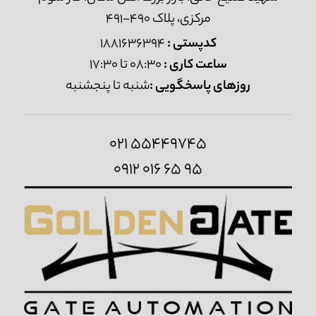
مرکزی، پلاک 490-491
کدپستی :
1881636394
ساعت کاری :
08:30 تا 17:30
روزهای پاسخگویی :
شنبه تا پنجشنبه
021 55449745
0912 016 65 95