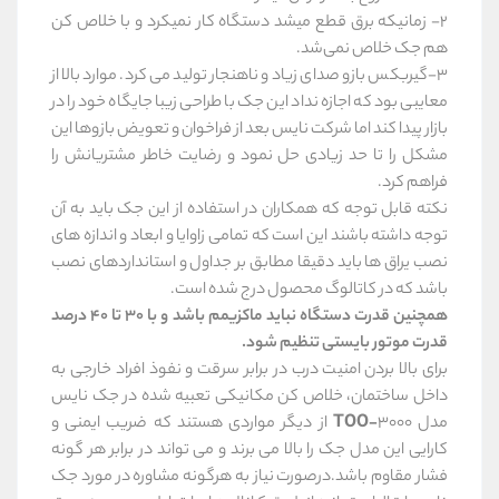
2- زمانیکه برق قطع میشد دستگاه کار نمیکرد و با خلاص کن
هم جک خلاص نمی‌شد.
3-گیربکس بازو صدای زیاد و ناهنجار تولید می کرد. موارد بالا از
معایبی بود که اجازه نداد این جک با طراحی زیبا جایگاه خود را در
بازار پیدا کند اما شرکت نایس بعد از فراخوان و تعویض بازوها این
مشکل را تا حد زیادی حل نمود و رضایت خاطر مشتریانش را
فراهم کرد.
نکته قابل توجه که همکاران در استفاده از این جک باید به آن
توجه داشته باشند این است که تمامی زاوایا و ابعاد و اندازه های
نصب یراق ها باید دقیقا مطابق بر جداول و استانداردهای نصب
باشد که در کاتالوگ محصول درج شده است.
همچنین قدرت دستگاه نباید ماکزیمم باشد و با 30 تا 40 درصد
قدرت موتور بایستی تنظیم شود.
برای بالا بردن امنیت درب در برابر سرقت و نفوذ افراد خارجی به
داخل ساختمان، خلاص کن مکانیکی تعبیه شده در جک نایس
مدل
TOO-
3000 از دیگر مواردی هستند که ضریب ایمنی و
کارایی این مدل جک را بالا می برند و می تواند در برابر هر گونه
فشار مقاوم باشد.درصورت نیاز به هرگونه مشاوره در مورد جک