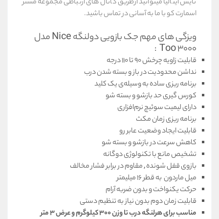
نایس ایتالیا میتوانید ازطریق کانال های ارتباطی مجموعه مستر
اسمارت کو با ما به آسانی در تماس باشید.
ویزگی های مهم جک بازویی دولنگه Nice مدل
Too 3000 :
قابليت زاويه چرخش 90 تا 110 درجه
نداشن محدوديت در باز و بسته شدن درب
برنامه ریزی ساده به وسیله‌ی یک کلید
کورس گیری حد بازشو و بسته شو
دارای لیمیت سوئیچ نرم‌افزاری
برنامه ریزی زمان مکث
قابلیت ایجاد وضعیت عابر رو
کاهش سرعت در بازشو و بسته شو
تشخیص مانع با تکنولوژی دوگانه
بازوی قفل شونده , مقاوم در برابر فشار مخالف
میل ماردون به قطر 16 میلیمتر
حرکت یکنواخت و بدون ضربه آرام
قابليت زمان دوم بدون نياز به تنظيم دستی
مناسب برای هرلنگه درب تا وزن 300 کیلوگرم و عرض 3 متر