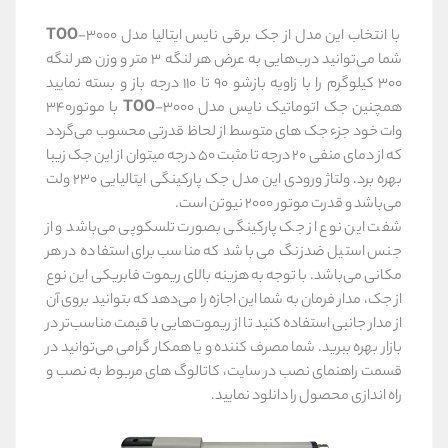
با انتخاب این مدل از جک برقی نایس ایتالیا مدل
-3000
TOO
شما می‌توانید درب‌هایی به عرض هر لنگه 3 متر و وزن هر لنگه
300 کیلوگرم را با زاویه بازشو 90 تا 110 درجه باز و بسته نمایید
همچنین جک اتوماتیک نایس مدل
TOO
-3000 با موتور340
وات خود جزء جک های متوسط از لحاظ قدرتی محسوب می‌گردد
که از دمای منفی 20 درجه تا مثبت 50 درجه میتوان از این جک زیبا
بهره برد. ولتاژ ورودی این مدل جک پارکینگی ایتالیایی 230 ولت
می‌باشد و قدرت موتور 2000 نیوتن است.
شفت این نوع از جک پارکینگی بصورت تلسکوپی می‌باشد و از
جنس استیل ضدزنگ می باشد که مناسب برای استفاده در هر
مکانی می‌باشد. با توجه به هزینه بالای ریموت فابریکی این نوع
از جک، مدار فرمان به شما این اجازه را می‌دهد که بتوانید بروی آن
از مدار جانبی استفاده کنید تا از ریموت‌هایی با قیمت مناسب‌تر در
بازار بهره ببرید. شما مصرف کننده و یا همکار گرامی می‌توانید در
قسمت راهنمای نصب در سایت، کاتالوگ های مربوط به نصب و
راه اندازی محصول را دانلود نمایید.