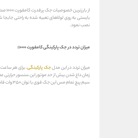
از بارزترین خصوصیات جک پرقدرت کامفورت 1000 صدای سایلنت موتور آن می‌باشد.
بایستی به روی لولاهای تعبیه شده به راحتی جابجا شو
نصب نمود.
میزان تردد در جک پارکینگی کامفورت 1000:
میزان تردد در این مدل
جک پارکینگی
زمان داغ شدن بیش از حد موتور این سنسور حرارتی عم
سیم پیچ تمام مس این جک قوی با توان 350 وات قادر به جابجایی درب‌های سنگین و صنعتی می‌باشد.