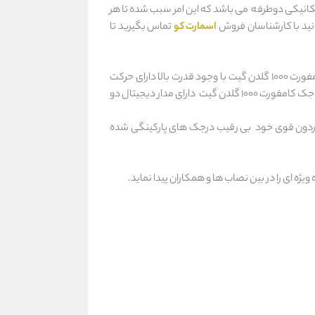
گیت سیستم خلاص کن مکانیکی دوطرفه می باشد که این امر سبب شده تا هر
نید با کارشناسان فروش
اسمارت کو
تماس بگیرید تا
با توجه به مدل انتخابی جک پارکینگ کامفورت، می‌توانید هر لنگه درب تا وزن 1000 کیلوگرم و عرض 7 متر را باز و بسته نمایید. جک کامفورت 1000 گلدن گیت با وجود قدرت بالا دارای حرکت
یکنواخت، بی صدا و بدون ضربه است. در این مدل جک بعد از عبور خودرو یا عابر چشمی بلافاصله به مدار فرمان بسته شدن را می دهد. جک کامفورت 1000 گلدن گیت دارای مدار دیجیتال دو
18 سانتیمتر میباشد که با موتور بسیار قدرتمند و میل ماردون 20 میلیمتری و مهره ماردون قوی خود بی رقیب درجک های پارکینگی شده