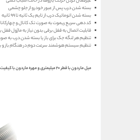
غیرفعال کردن حرکت بازوها در حالت اسباب کشی
بسته شدن درب پس از عبور خودرو از جلو چشمی
بسته شدن اتوماتیک درب از تایم یک ثانیه تا 99 ثانیه
کد دهی سریع ریموت به صورت تک کانال و چهارکانا
قابليت اتصال به قفل برقی بدون نياز به ماژول قفل ب
تنظیم هر لنگه جک برای باز یا بسته شدن درب به صورت
تنظیم سیستم هوشمند سرعت دوم در هنگام باز و بس
میل ماردون با قطر 20 میلیمتری و مهره ماردون با کیفیت این جک پارکینگی باعث شده تا برای نصب درب های خاص و سنگین از این جک قدرتمند استقبال گسترده ای صورت گیرد.