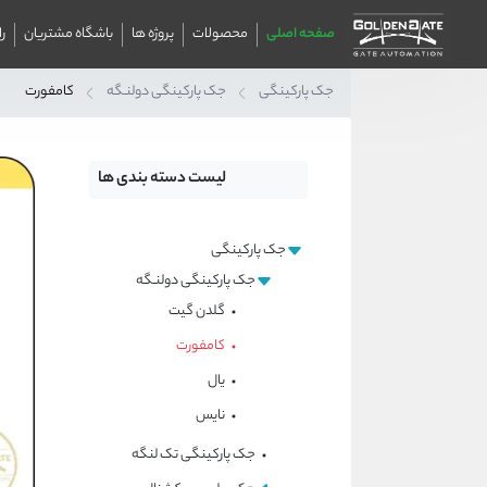
صفحه اصلی
محصولات
پروژه ها
باشگاه مشتریان
ر
جک پارکینگی
جک پارکینگی دولنـگه
کامفورت
لیست دسته بندی ها
جک پارکینگی
جک پارکینگی دولنـگه
گلدن گیت
کامفورت
یال
نایس
جک پارکینگی تک لنگه