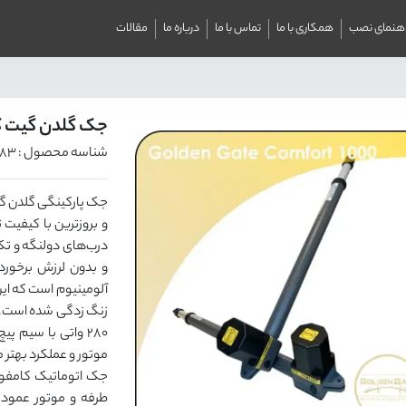
اهنمای نصب
همکاری با ما
تماس با ما
درباره ما
مقالات
جک گلدن گیت کامف
شناسه محصول : 583
و بروزترین با کیفیت
درب‌های دولنگه و تک 
آلومینیوم است که این
280 واتی با سیم 
موتور و عملکرد بهتر
طرفه و موتور عمودی