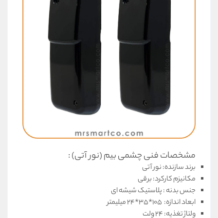
مشخصات فنی چشمی بیم (نور آتی) :
برند سازنده: نور آتی
مکانیزم کارکرد: برقی
جنس بدنه : پلاستیک شیشه ای
ابعاد اندازه: 105*35*24 میلیمتر
ولتاژ تغذیه: 24 ولت