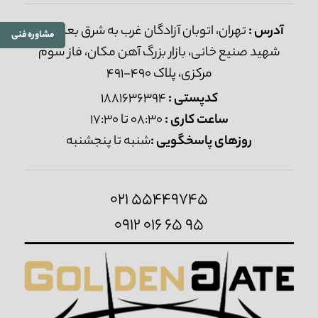
آدرس :
تهران، اتوبان آزادگان غرب به شرق بعد از پل
مشاوره فنی
شهید صنیع خانی، بازار بزرگ آهن مکان، فاز سوم
مرکزی، پلاک 490-491
کدپستی :
1881636394
ساعت کاری :
08:30 تا 17:30
روزهای پاسخگویی :
شنبه تا پنجشنبه
021 55449745
0912 016 65 95