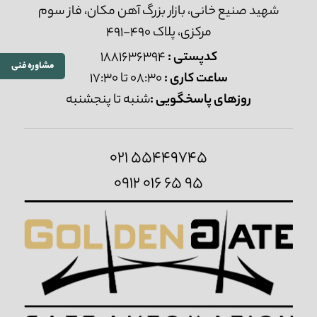
شهید صنیع خانی، بازار بزرگ آهن مکان، فاز سوم
مرکزی، پلاک 490-491
کدپستی :
1881636394
مشاوره فنی
ساعت کاری :
08:30 تا 17:30
روزهای پاسخگویی :
شنبه تا پنجشنبه
021 55449745
0912 016 65 95