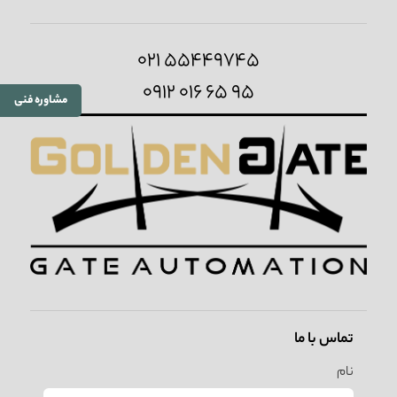
021 55449745
0912 016 65 95
مشاوره فنی
تماس با ما
نام