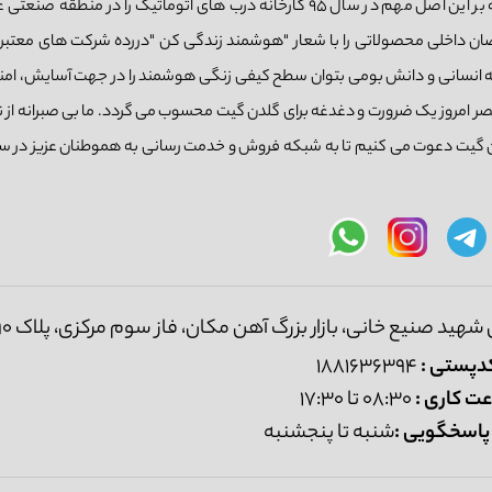
بازار شناخته شده است. گلدن گیت با رویکرد تولید ملی و تکیه بر این اصل مهم در سال 95 کارخانه درب های اتوماتیک را در 
صصان داخلی محصولاتی را با شعار "هوشمند زندگی کن "دررده شرکت های معتبر ای
سرمایه انسانی و دانش بومی بتوان سطح کیفی زنگی هوشمند را در جهت آسایش، امنی
 عصر امروز یک ضرورت و دغدغه برای گلدن گیت محسوب می گردد. ما بی صبرانه از ن
ن گیت دعوت می کنیم تا به شبکه فروش و خدمت رسانی به هموطنان عزیز در سرا
هید صنیع خانی، بازار بزرگ آهن مکان، فاز سوم مرکزی، پلاک 490-491
دپستی :
1881636394
ت کاری :
08:30 تا 17:30
پاسخگویی :
شنبه تا پنجشنبه