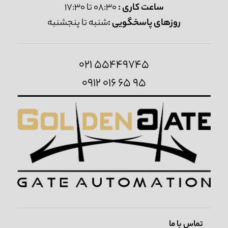
ساعت کاری :
08:30 تا 17:30
روزهای پاسخگویی :
شنبه تا پنجشنبه
021 55449745
0912 016 65 95
تماس با ما