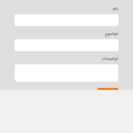
نام
موضوع
توضیحات
ارسال
کلیه حقوق مادی و معنوی سایت متعلق به هلدینگ گلدن گیت