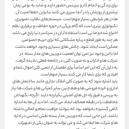
برای زندگی و انجام کار و بیزینس حضور دارند و شاید به نوعی زمان
بیشتری از روزشان را در آنجا سپری می کنند بنابراین حفظ امنیت آن
ها در هر شرایطی بسیار مهم است. سیستم های نظارت تصویری،
تکنولوژی برتری است که گام بزرگی در حوزه حفاظت و برقراری نظم
اختراع شده و مدتی است استفاده از آن در سرتاسر دنیا رایج می باشد.
هر چند به طور قطع درباره مشکلاتی که برای حریم خصوصی
ممکن است ایجاد شود، چالش های بسیاری وجود خواهد داشت
اما با این وجود نیز نمی توان اهمیت دوربین های مدار بسته در
شرکت ها و ادارات و به صورت کلی، در جامعه فعلی نادیده گرفت.
به دلیل آن که این امر اساساً برای اطمینان از ایمنی كلی اموال شما و
افرادی كه برای شما كار می كنند بسیار مهم است.
باید اشاره شود که به صورت کلی املاک تجاری مانند ساختمان های
اداری و خرده فروشی ها و هم چنین سایر کمپانی ها و شرکت ها نیاز
به بررسی دقیق راه حل های امنیتی یکپارچه دارند. اگرچه نگهبانان
محافظت را در طبقه همكف ایجاد می كنند، اما دید آن ها به اندازه
كافی گسترده نخواهد بود كه بتوانند مراقبت تمام و کمالی داشته
باشند. این جایی است که دوربین مدار بسته نقش اساسی در اداره
ها و شرکت ها ایفا می کند و می تواند به عنوان یکی از تجهیزات