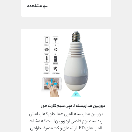
جرم مانند دزدی است همچنین در محل کار
مشاهده
میتوان با دوربین مداربسته عملکرد پرسنل را
کنترل کرد در همین راستا انواع مختلف دوربین
مدار بسته متناسب با کاربردهای مختلف به بازار
عرضه شدند.
دوربین مداربسته لامپی سیم کارت خور
چیست؟
دوربین مدار بسته لامپی همانطور که از نامش
پیداست نوع خاصی از دوربین است که مشابه
لامپ های LED رشته ای و کم مصرف طراحی