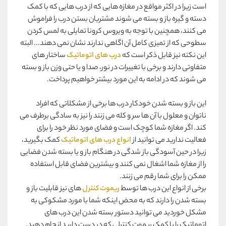
است زیرا در اکثر مواقع در مغازه هایی که از درب هایی که با کمک
دسته و گیره باز و بسته می شوند مشتریان بستن درب را فراموش
می کنند، همچنین با توجه به ویروس کرونا تمایلی به لمس کردن
سطوحی که از تمیزی کامل آن اگاهی ندارند نشان نمی دهند... البته
این نکته نیز قابل ذکر است که
درب های اتوماتیک
ساختار های
متفاوتی دارند و برخی با تغییرات در نور، صدا و یا حتی وزن باز و بسته
می شوند که در ادامه به این مورد بیشتر خواهیم پرداخت.
این باز و بسته شدن خودکار درب ها برخی از مشکلاتی که افراد
ناتوان و معلول با آن ها سر و کله می زنند را نیز به سادگی برطرف می
کند. اگر مغازه شما کوچک است و فضای مورد نظر خود را برای
فعالیت ندارید می توانید از
انواع درب های اتوماتیک
کمک بگیرید،
زیرا در حین آسودگی باز شدگی در هنگام باز و یا بسته شدن فضایی
را از مغازه شما اشغال نمی کنند و بیشترین فضای قابل استفاده
ممکن را برای شما رقم می زنند.
برخی از انواع این درب ها توسط
ریموت کنترل
های نیز قابلیت باز و
بسته شدن را دارند که به محض اینکه شما با مورد مشکوکی به
مشکل خوردید می توانید دستور بسته شدن این درب های
اتوماتیک را با کمک ریموت کنترلی که در دست دارید انجام دهید.