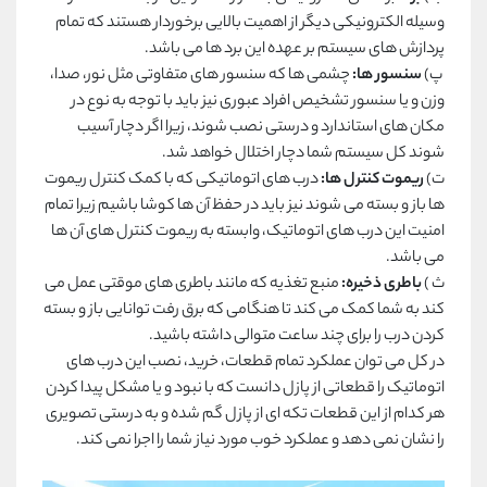
وسیله الکترونیکی دیگر از اهمیت بالایی برخوردار هستند که تمام
پردازش های سیستم بر عهده این برد ها می باشد.
پ)
سنسور ها:
چشمی ها که سنسور های متفاوتی مثل نور، صدا،
وزن و یا سنسور تشخیص افراد عبوری نیز باید با توجه به نوع در
مکان های استاندارد و درستی نصب شوند، زیرا اگر دچار آسیب
شوند کل سیستم شما دچار اختلال خواهد شد.
ت)
ریموت کنترل ها:
درب های اتوماتیکی که با کمک کنترل ریموت
ها باز و بسته می شوند نیز باید در حفظ آن ها کوشا باشیم زیرا تمام
امنیت این درب های اتوماتیک، وابسته به ریموت کنترل های آن ها
می باشد.
ث )
باطری ذخیره:
منبع تغذیه که مانند باطری های موقتی عمل می
کند به شما کمک می کند تا هنگامی که برق رفت توانایی باز و بسته
کردن درب را برای چند ساعت متوالی داشته باشید.
در کل می توان عملکرد تمام قطعات، خرید، نصب این درب های
اتوماتیک را قطعاتی از پازل دانست که با نبود و یا مشکل پیدا کردن
هر کدام از این قطعات تکه ای از پازل گم شده و به درستی تصویری
را نشان نمی دهد و عملکرد خوب مورد نیاز شما را اجرا نمی کند.