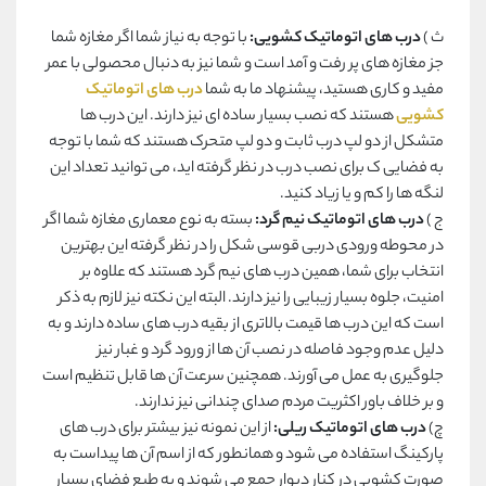
ث )
درب های اتوماتیک کشویی:
با توجه به نیاز شما اگر مغازه شما
جز مغازه های پر رفت و آمد است و شما نیز به دنبال محصولی با عمر
مفید و کاری هستید، پیشنهاد ما به شما
درب های اتوماتیک
کشویی
هستند که نصب بسیار ساده ای نیز دارند. این درب ها
متشکل از دو لپ درب ثابت و دو لپ متحرک هستند که شما با توجه
به فضایی ک برای نصب درب در نظر گرفته اید، می توانید تعداد این
لنگه ها را کم و یا زیاد کنید.
ج )
درب های اتوماتیک نیم گرد:
بسته به نوع معماری مغازه شما اگر
در محوطه ورودی دربی قوسی شکل را در نظر گرفته این بهترین
انتخاب برای شما، همین درب های نیم گرد هستند که علاوه بر
امنیت، جلوه بسیار زیبایی را نیز دارند. البته این نکته نیز لازم به ذکر
است که این درب ها قیمت بالاتری از بقیه درب های ساده دارند و به
دلیل عدم وجود فاصله در نصب آن ها از ورود گرد و غبار نیز
جلوگیری به عمل می آورند. همچنین سرعت آن ها قابل تنظیم است
و بر خلاف باور اکثریت مردم صدای چندانی نیز ندارند.
چ)
درب های اتوماتیک ریلی:
از این نمونه نیز بیشتر برای درب های
پارکینگ استفاده می شود و همانطور که از اسم آن ها پیداست به
صورت کشویی در کنار دیوار جمع می شوند و به طبع فضای بسیار