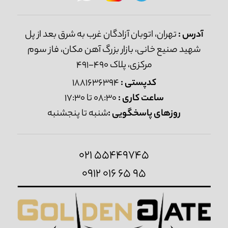
آدرس :
تهران، اتوبان آزادگان غرب به شرق بعد از پل
شهید صنیع خانی، بازار بزرگ آهن مکان، فاز سوم
مرکزی، پلاک 490-491
کدپستی :
1881636394
ساعت کاری :
08:30 تا 17:30
روزهای پاسخگویی :
شنبه تا پنجشنبه
021 55449745
0912 016 65 95